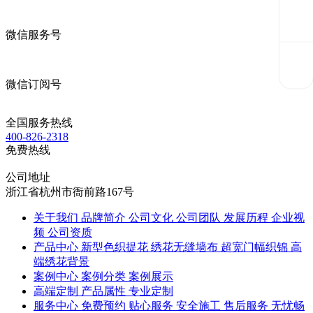
微信服务号
微信订阅号
全国服务热线
400-826-2318
免费热线
公司地址
浙江省杭州市衙前路167号
关于我们
品牌简介
公司文化
公司团队
发展历程
企业视
频
公司资质
产品中心
新型色织提花
绣花无缝墙布
超宽门幅织锦
高
端绣花背景
案例中心
案例分类
案例展示
高端定制
产品属性
专业定制
服务中心
免费预约
贴心服务
安全施工
售后服务
无忧畅