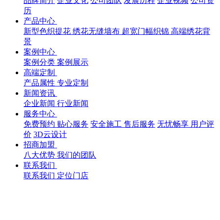
品牌简介
企业文化
公司团队
发展历程
企业视频
公司资
历
产品中心
新型色织提花
绣花无缝墙布
超宽门幅织锦
高端绣花背
景
案例中心
案例分类
案例展示
高端定制
产品属性
专业定制
新闻资讯
企业新闻
行业新闻
服务中心
免费预约
贴心服务
安全施工
售后服务
无忧畅享
用户评
价
3D云设计
招商加盟
八大优势
我们的团队
联系我们
联系我们
定位门店