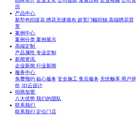
品牌简介
企业文化
公司团队
发展历程
企业视频
公司资
历
产品中心
新型色织提花
绣花无缝墙布
超宽门幅织锦
高端绣花背
景
案例中心
案例分类
案例展示
高端定制
产品属性
专业定制
新闻资讯
企业新闻
行业新闻
服务中心
免费预约
贴心服务
安全施工
售后服务
无忧畅享
用户评
价
3D云设计
招商加盟
八大优势
我们的团队
联系我们
联系我们
定位门店