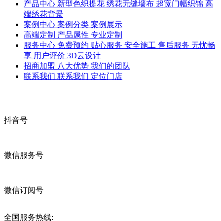
产品中心
新型色织提花
绣花无缝墙布
超宽门幅织锦
高
端绣花背景
案例中心
案例分类
案例展示
高端定制
产品属性
专业定制
服务中心
免费预约
贴心服务
安全施工
售后服务
无忧畅
享
用户评价
3D云设计
招商加盟
八大优势
我们的团队
联系我们
联系我们
定位门店
抖音号
微信服务号
微信订阅号
全国服务热线: